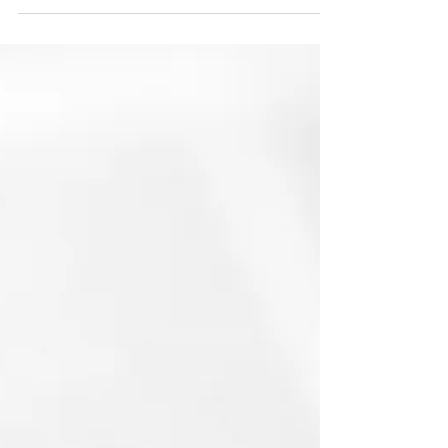
méthodes et renforcement des
exigences chez PROCAP
DETECTIVE
Nouveautés 2026 chez PROCAP DETECTIVE:
évolution des méthodes et renforcement des
exigences L’année 2026 marque une étape
importante dans l’évolution de notre agence
de recherches privées. Le métier de détective
privé connaît en effet des transformations
profondes, liées à l’émergence de nouvelles
typologies de problématiques, à la place
croissante du numérique et à la
complexification du cadre juridique applicable
aux enquêtes privées. Le renforcement des
exigences en matiè