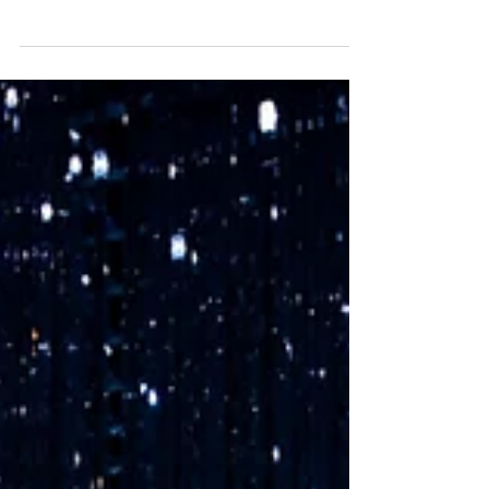
un détective privé devient
déterminant
Les conflits successoraux figurent parmi les
contentieux civils les plus longs, les plus
complexes et les plus émotionnellement
chargés. Exemple d’une enquête menée par le
Cabinet PROCAP DETECTIVE.