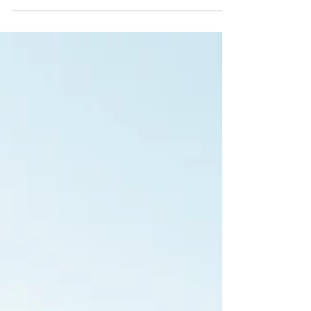
pour rechercher des preuves ou conduire une
enquête, comme on le ferait en France ? Et
est-ce que les rapports de détectives privés
sont-ils reconnus dans les juridictions
monégasques ? Peut-on, en tant que détective
privé français, intervenir sur la Principauté de
Monaco ? Réponses et explications par
PROCAP DETECTIVE