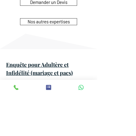
Demander un Devis
Nos autres expertises
Enquête pour Adultère et
Infidélité (mariage et pacs)
Contentieux relatifs à la Pension
alimentaire et à la Prestation
compensatoire
Contentieux relatifs à l'exercice
de l'Autorité parentale et à la