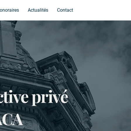
onoraires
Actualités
Contact
tive priv
é
ACA