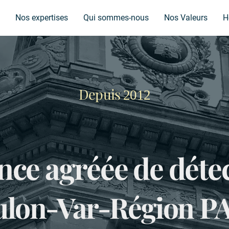
Nos expertises
Qui sommes-nous
Nos Valeurs
H
Depuis
2012
nce agréée de détec
ulon-Var-Région P