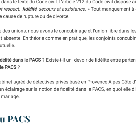
ans le texte du Code civil. L’article 212 du Code civil dispose ai
 respect,  
fidélité
, secours et assistance. »
 Tout manquement à c
 cause de rupture ou de divorce. 
e des unions, nous avons le concubinage et l’union libre dans les
ent absente. En théorie comme en pratique, les conjoints concubin
utuelle. 
idélité dans le PACS
 ? Existe-t-il un  devoir de fidélité entre part
 le PACS
 ? 
net agréé de détectives privés basé en Provence Alpes Côte d'
 éclairage sur la notion de fidélité dans le PACS, en quoi elle diff
 mariage. 
du PACS