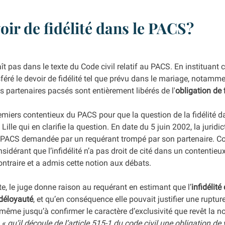
ir de fidélité dans le PACS?
ît pas dans le texte du Code civil relatif au PACS. En instituant cel
sféré le devoir de fidélité tel que prévu dans le mariage, notammen
es partenaires pacsés sont entièrement libérés de l'
obligation de f
premiers contentieux du PACS pour que la question de la fidélité d
 Lille qui en clarifie la question. En date du 5 juin 2002, la juridi
 PACS demandée par un requérant trompé par son partenaire. Cont
sidérant que l’infidélité n’a pas droit de cité dans un contentieu
contraire et a admis cette notion aux débats. 
te, le juge donne raison au requérant en estimant que l’
infidélité
 déloyauté
, et qu’en conséquence elle pouvait justifier une ruptur
même jusqu’à confirmer le caractère d’exclusivité que revêt la no
 « qu’il découle de l’article 515-1 du code civil une obligation d