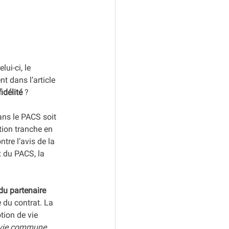
ui-ci, le 
t dans l’article 
idélité
 ?
ans le PACS soit 
ction tranche en  
re l’avis de la 
x du PACS, la  
 du partenaire 
e du contrat. La 
tion de vie 
e vie commune 