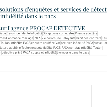
olutions d'enquêtes et services de détect
infidélité dans le pacs
s sur l'agence PROCAP DETECTIVE
iage
Devoir de fidélité
Infidélité
Obligations conjugales
Preuve adultère
imes
Contrat de mariage
PACS
Vie commune
Déloyauté
Droit des contrats
Fau
 Toulon infidélité PACS
enquête adultère Var
preuves infidélité PACA
surveilla
ilature adultère Toulon
enquête fidélité PACS PACA
constat infidélité Toulon
r
détective privé PACA couple et infidélité
tromperie dans le pacs