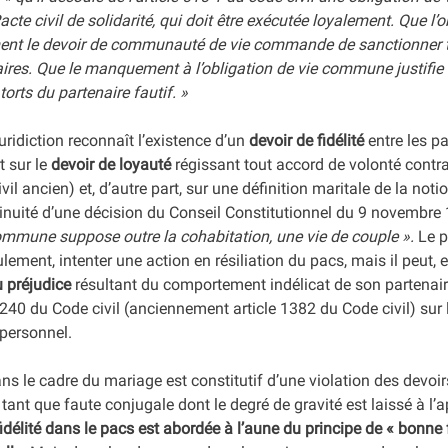
acte civil de solidarité, qui doit être exécutée loyalement. Que l’o
ment le devoir de communauté de vie commande de sanctionner 
enaires. Que le manquement à l’obligation de vie commune justifie
orts du partenaire fautif. » 
juridiction reconnaît l’existence d’un 
devoir de fidélité
 entre les p
 sur le 
devoir de loyauté
 régissant tout accord de volonté contra
vil ancien) et, d’autre part, sur une définition maritale de la notio
nuité d’une décision du Conseil Constitutionnel du 9 novembre 
commune suppose outre la cohabitation, une vie de couple ».
 Le p
ulement, intenter une action en résiliation du pacs, mais il peut, e
u préjudice
 résultant du comportement indélicat de son partenaire
1240 du Code civil (anciennement article 1382 du Code civil) sur 
t personnel.
ns le cadre du mariage est constitutif d’une violation des devoir
tant que faute conjugale dont le degré de gravité est laissé à l’a
nfidélité dans le pacs est abordée à l’aune du principe de « bonne f