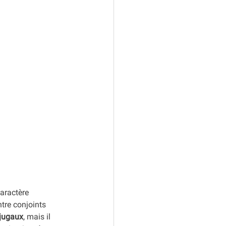
aractère 
ntre conjoints 
njugaux
, mais il 