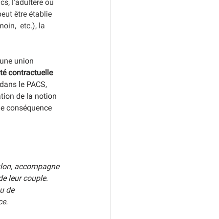
, l’adultère ou 
peut être établie 
oin,  etc.), la 
 une union 
té contractuelle
 dans le PACS, 
ation de la notion 
 de conséquence 
ulon, accompagne 
e leur couple. 
u de 
ce.