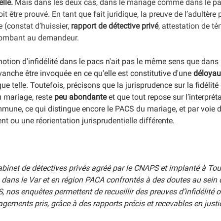
lle. 
Mais dans les deux cas, dans le mariage comme dans le pacs
doit être prouvé. En tant que fait juridique, la preuve de l’adultère 
(constat d’huissier, 
rapport de détective privé
, attestation de tém
ncombant au demandeur.
notion d'infidélité dans le pacs n'ait pas le même sens que dans
evanche être invoquée en ce qu'elle est constitutive d'une 
déloyau
ue telle. Toutefois, précisons que la jurisprudence sur la fidélité
 mariage, reste 
peu abondante
 et que tout repose sur l’interprét
mmune, ce qui distingue encore le PACS du mariage, et par voie
nt ou une réorientation jurisprudentielle différente.
net de détectives privés agréé par le CNAPS et implanté à To
 dans le Var et en région PACA confrontés à des doutes au sein d
 nos enquêtes permettent de recueillir des preuves d’infidélité o
ments pris, grâce à des rapports précis et recevables en justi