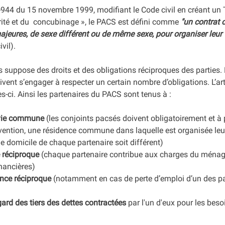
9-944 du 15 novembre 1999, modifiant le Code civil en créant un Tit
arité et du  concubinage », le PACS est défini comme 
"un contrat 
jeures, de sexe différent ou de même sexe, pour organiser leu
vil).
cs suppose des droits et des obligations réciproques des parties.
ivent s’engager à respecter un certain nombre d’obligations. L’art
s-ci. Ainsi les partenaires du PACS sont tenus à :
 vie commune
 (les conjoints pacsés doivent obligatoirement et à p
onvention, une résidence commune dans laquelle est organisée leur 
 domicile de chaque partenaire soit différent)
e réciproque
 (chaque partenaire contribue aux charges du ménag
nancières)
ance réciproque
 (notamment en cas de perte d’emploi d’un des pa
égard des tiers des dettes contractées
 par l'un d'eux pour les besoi