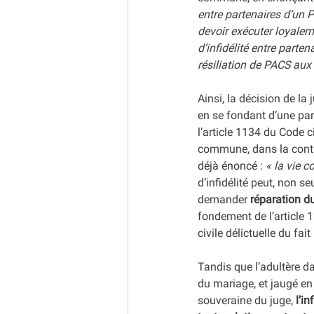
entre partenaires d’un P
devoir exécuter loyale
d’infidélité entre part
résiliation de PACS aux t
Ainsi, la décision de la 
en se fondant d’une part
l’article 1134 du Code ci
commune, dans la conti
déjà énoncé :
 « la vie 
d’infidélité peut, non se
demander 
réparation d
fondement de l’
article 
civile délictuelle du fai
Tandis que l’adultère da
du mariage, et jaugé en 
souveraine du juge, 
l’i