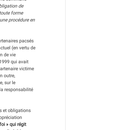
bligation de 
toute forme 
 une procédure en 
artenaires pacsés 
ctuel (en vertu de 
n de vie 
1999 qui avait 
artenaire victime 
n outre,  
, sur le 
la responsabilité 
s et obligations 
ppréciation 
oi » qui régit 