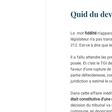
Quid du devo
Le  mot 
fidélité
 n’appara
législateur n’a pas tran
212. Est-ce à dire que l
Il a fallu attendre les 
posée. Et c’est le TGI de
faveur d’une rupture de
partie défenderesse, con
juridiction a estimé le 
Dans cette affaire inédi
était constitutive d’une
décision du tribunal va 
commune, en énonçant