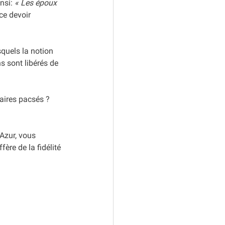
nsi: 
« Les époux 
e devoir 
quels la notion 
s sont libérés de 
enaires pacsés ? 
Azur, vous 
ère de la fidélité 