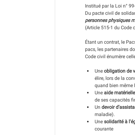
Institué par la Loi n° 9
Du pacte civil de solid
personnes physiques ma
(Article 515-1 du Code ci
Étant un contrat, le Pa
pacs, les partenaires do
Code civil énumère celle
Une 
obligation de
élire, lors de la c
quand bien même le
Une 
aide matériell
de ses capacités fi
Un 
devoir d’assist
maladie).
Une 
solidarité à l'
courante