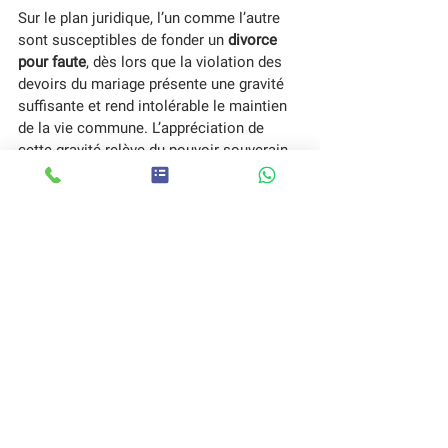
Sur le plan juridique, l’un comme l’autre 
sont susceptibles de fonder un 
divorce 
pour faute
, dès lors que la violation des 
devoirs du mariage présente une gravité 
suffisante et rend intolérable le maintien 
de la vie commune. L’appréciation de 
cette gravité relève du pouvoir souverain 
des juges, au regard des faits, de leur 
répétition et de leurs conséquences. Sur 
le plan humain, l’enjeu demeure identique 
: la remise en cause du pacte conjugal, de 
l’engagement réciproque des époux et de 
la confiance sur laquelle repose 
l’équilibre de l’union matrimoniale.
PROCAP DETECTIVE,
 cabinet de 
détectives privés basé à Toulon et agréé 
par le CNAPS, accompagne depuis 2012 
ses clients confrontés à des doutes ou 