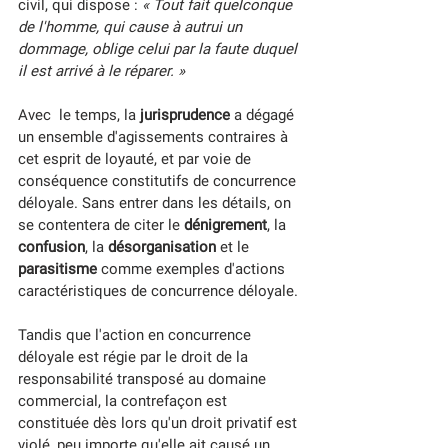
civil, qui dispose : 
« Tout fait quelconque 
de l'homme, qui cause à autrui un  
dommage, oblige celui par la faute duquel 
il est arrivé à le réparer. »
Avec  le temps, la 
jurisprudence
 a dégagé 
un ensemble d'agissements contraires à 
cet esprit de loyauté, et par voie de 
conséquence constitutifs de concurrence 
déloyale. Sans entrer dans les détails, on 
se contentera de citer le 
dénigrement
, la
confusion
, la 
désorganisation
 et le
parasitisme
 comme exemples d'actions 
caractéristiques de concurrence déloyale.
Tandis que l'action en concurrence 
déloyale est régie par le droit de la 
responsabilité transposé au domaine 
commercial, la contrefaçon est 
constituée dès lors qu'un droit privatif est 
violé, peu importe qu'elle ait causé un 