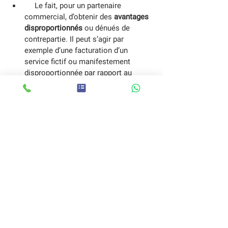
     Le fait, pour un partenaire 
commercial, d’obtenir des 
avantages 
disproportionnés
 ou dénués de 
contrepartie. Il peut s’agir par 
exemple d’une facturation d’un 
service fictif ou manifestement 
disproportionnée par rapport au 
service ; ou encore le fait de facturer 
"en sus" une obligation contractuelle 
normale déjà prévue par les parties 
et comprise (ou incluse) dans le 
contrat.
      Le déséquilibre significatif dans 
les droits et obligations des parties 
(il s’agit là d’une transposition dans 
le droit commercial de la « clause 
abusive » présente dans le droit de la 
consommation). 
     Le fait d’obtenir abusivement ou 
sous menace de rupture de contrat 